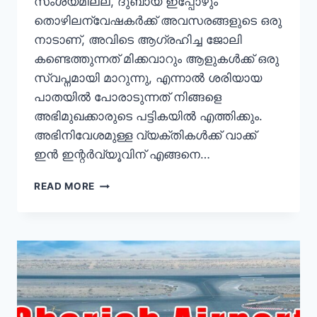
സംശയമില്ല, ദുബായ് ഇപ്പോഴും
തൊഴിലന്വേഷകർക്ക് അവസരങ്ങളുടെ ഒരു
നാടാണ്, അവിടെ ആഗ്രഹിച്ച ജോലി
കണ്ടെത്തുന്നത് മിക്കവാറും ആളുകൾക്ക് ഒരു
സ്വപ്നമായി മാറുന്നു, എന്നാൽ ശരിയായ
പാതയിൽ പോരാടുന്നത് നിങ്ങളെ
അഭിമുഖക്കാരുടെ പട്ടികയിൽ എത്തിക്കും.
അഭിനിവേശമുള്ള വ്യക്തികൾക്ക് വാക്ക്
ഇൻ ഇന്റർവ്യൂവിന് എങ്ങനെ…
WALK
READ MORE
IN
INTERVIEW
IN
DUBAI
UAE
–
TODAY
&
TOMORROW