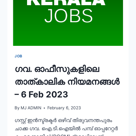
JOB
ഗവ. ഓഫീസുകളിലെ
താത്കാലിക നിയമനങ്ങൾ
– 6 Feb 2023
By
MJ ADMIN
February 6, 2023
ഗസ്റ്റ് ഇൻസ്ട്രക്ടർ ഒഴിവ് തിരുവനന്തപുരം
ചാക്ക ഗവ. ഐ.ടി.ഐയിൽ പമ്പ് ഓപ്പറേറ്റർ