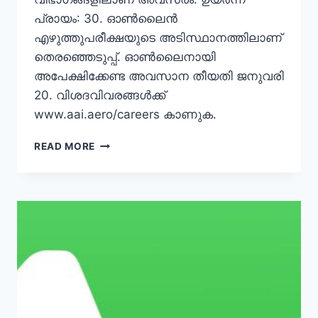
പ്രായം: 30. ഓൺലൈൻ
എഴുത്തുപരീക്ഷയുടെ അടിസ്ഥാനത്തിലാണ്
തെരഞ്ഞെടുപ്പ്. ഓൺലൈനായി
അപേക്ഷിക്കേണ്ട അവസാന തീയതി ജനുവരി
20. വിശദവിവരങ്ങൾക്ക്
www.aai.aero/careers കാണുക.
എയർപോർട്ട്
READ MORE
അതോറിറ്റിയിൽ
53
സീനിയർ
അസിസ്റ്റന്റ്
ഒഴിവുകൾ