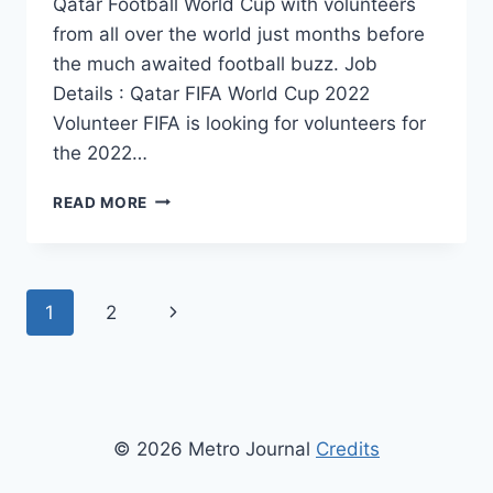
Qatar Football World Cup with volunteers
from all over the world just months before
the much awaited football buzz. Job
Details : Qatar FIFA World Cup 2022
Volunteer FIFA is looking for volunteers for
the 2022…
QATAR
READ MORE
FIFA
WORLD
CUP
2022
Page
Next
1
2
VOLUNTEER
RECRUITMENT
navigation
Page
APPLY
NOW
THE
LATEST
© 2026 Metro Journal
Credits
20000
VACANCIES