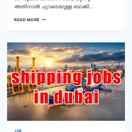
അതിനാൽ ചുവടെയുള്ള ബാക്കി…
SHARJAH
READ MORE
AIRPORT
CAREERS
2023
|
JOBS
FOR
UAE
&
NON-
UAE
NATIONALS
JOB