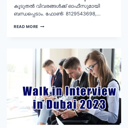
കൂടുതല്‍ വിവരങ്ങള്‍ക്ക് ഓഫീസുമായി
ബന്ധപ്പെടാം. ഫോണ്‍: 8129543698,…
KERALA
READ MORE
JOBS
06
FEBRUARY
2023:
ഇന്നത്തെ
തൊഴിൽ
വാർത്തകൾ