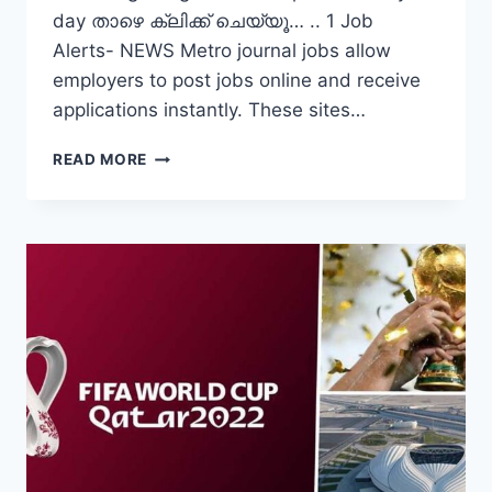
day താഴെ ക്ലിക്ക് ചെയ്യൂ… .. 1 Job
Alerts- NEWS Metro journal jobs allow
employers to post jobs online and receive
applications instantly. These sites…
JOIN
READ MORE
MANJERY
WHATS
APP
NEWS
GROUP