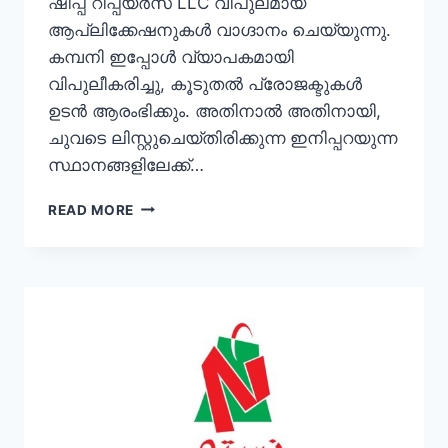
ഷിപ്പ് റിപ്പയർസ് LLC വിപുലമായ
ആപ്ലിക്കേഷനുകൾ വാഗ്ദാനം ചെയ്യുന്നു.
കമ്പനി ഇപ്പോൾ വ്യാപകമായി
വിപുലീകരിച്ചു, കൂടുതൽ പ്രോജക്ടുകൾ
ഉടൻ ആരംഭിക്കും. അതിനാൽ അതിനായി,
ചുവടെ ലിസ്റ്റുചെയ്‌തിരിക്കുന്ന ഇനിപ്പറയുന്ന
സ്ഥാനങ്ങളിലേക്ക്…
SHIPPING
READ MORE
JOBS
IN
DUBAI
2023
–
INTER
OCEAN
SHIP
REPAIRS
LLC