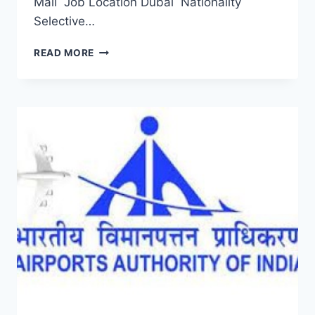
Mall Job Location Dubai Nationality
Selective…
DUBAI
READ MORE
MALL
CAREERS
2023
ANNOUNCED
SHOPPING
MALL
VACANCIES