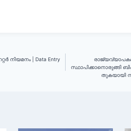
േറ്റര്‍ നിയമനം | Data Entry
രാജ്യവ്യാപക
സ്ഥാപിക്കാനൊരുങ്ങി
തുകയായി 