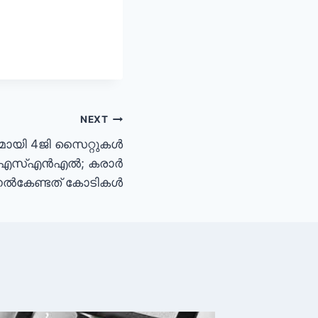
NEXT
മായി 4ജി സൈറ്റുകൾ
 ബിഎസ്എൻഎൽ; കരാർ
നൽകേണ്ടത് കോടികൾ