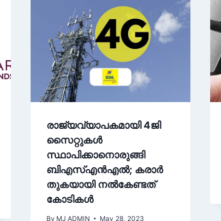
രാജ്യവ്യാപകമായി 4ജി
സൈറ്റുകൾ
സ്ഥാപിക്കാനൊരുങ്ങി
ബിഎസ്എൻഎൽ; കരാർ
തുകയായി നൽകേണ്ടത്
കോടികൾ
By
MJ ADMIN
May 28, 2023