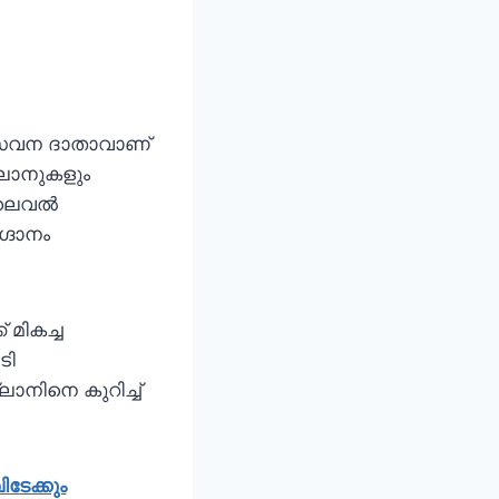
 സേവന ദാതാവാണ്
്ലാനുകളും
ി ലെവൽ
്ദാനം
 മികച്ച
ടി
ാനിനെ കുറിച്ച്
ിടേക്കും