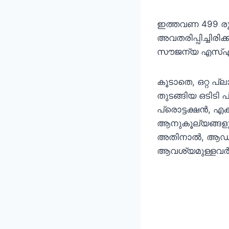
ഇത്തവണ 499 രൂപ
അവതരിപ്പിച്ചിരി
സൗജന്യ എസ്എം
കൂടാതെ, ഒറ്റ പ
തുടങ്ങിയ ഒടിടി 
പ്രൊട്ടക്ഷൻ, എക
ആനുകൂല്യങ്ങളു
അതിനാൽ, ആഡ്
ആവശ്യമുള്ളവർക