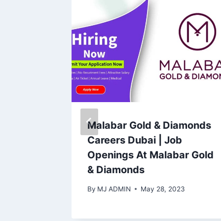
r-
Malabar Gold & Diamonds
or
Careers Dubai | Job
Openings At Malabar Gold
& Diamonds
23
By
MJ ADMIN
May 28, 2023