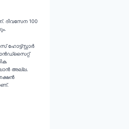
ാണ്. ദിവസേന 100
ം.
ഹോട്ട്സ്റ്റാർ
 ഹാൻഡ്സൈറ്റ്
ധിക
്ലാൻ അല്ല.
ണക്ഷൻ
ണ്.