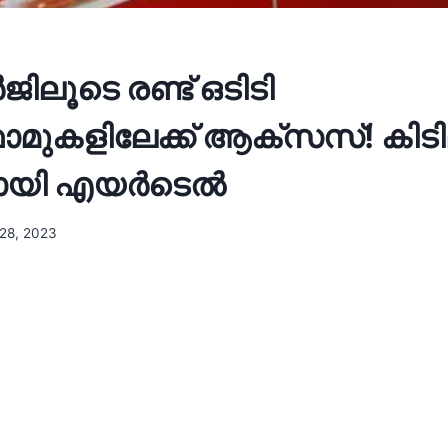
ർജിലൂടെ രണ്ട് ഒടിടി
്ഫോമുകളിലേക്ക് ആക്സസ്! കി
മായി എയർടെൽ
28, 2023