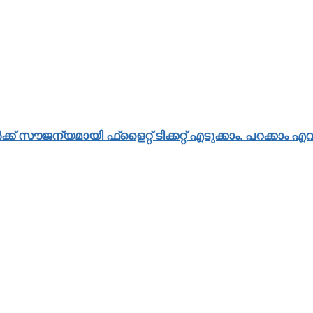
്ക് സൗജന്യമായി ഫ്‌ളൈറ്റ് ടിക്കറ്റ് എടുക്കാം. പറക്കാം എവ