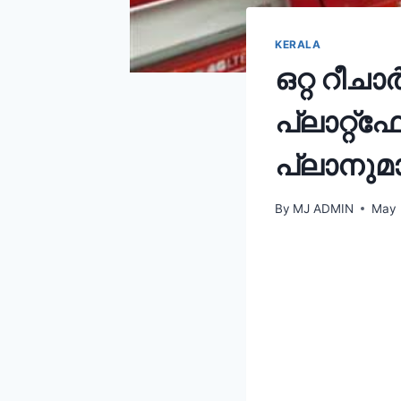
KERALA
ഒറ്റ റീചാ
പ്ലാറ്റ
പ്ലാനു
By
MJ ADMIN
May 